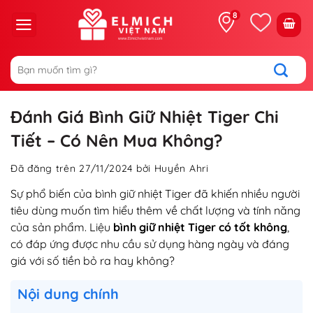
Chuyển
8
đến
nội
dung
Tìm
kiếm:
Đánh Giá Bình Giữ Nhiệt Tiger Chi
Tiết – Có Nên Mua Không?
Đã đăng trên
27/11/2024
bởi
Huyền Ahri
Sự phổ biến của bình giữ nhiệt Tiger đã khiến nhiều người
tiêu dùng muốn tìm hiểu thêm về chất lượng và tính năng
của sản phẩm. Liệu
bình giữ nhiệt Tiger có tốt không
,
có đáp ứng được nhu cầu sử dụng hàng ngày và đáng
giá với số tiền bỏ ra hay không?
Nội dung chính