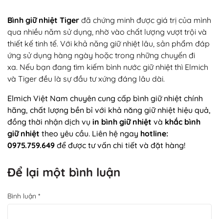
Bình giữ nhiệt Tiger
đã chứng minh được giá trị của mình
qua nhiều năm sử dụng, nhờ vào chất lượng vượt trội và
thiết kế tinh tế. Với khả năng giữ nhiệt lâu, sản phẩm đáp
ứng sử dụng hàng ngày hoặc trong những chuyến đi
xa.
Nếu bạn đang tìm kiếm bình nước giữ nhiệt thì Elmich
và Tiger đều là sự đầu tư xứng đáng lâu dài.
Elmich Việt Nam chuyên cung cấp bình giữ nhiệt chính
hãng, chất lượng bền bỉ với khả năng giữ nhiệt hiệu quả,
đồng thời nhận dịch vụ
in bình giữ nhiệt
và
khắc bình
giữ nhiệt
theo yêu cầu. Liên hệ ngay
hotline:
0975.759.649
để được tư vấn chi tiết và đặt hàng!
Để lại một bình luận
Bình luận
*