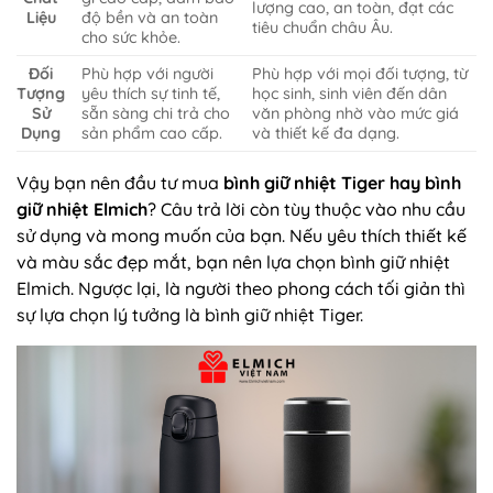
lượng cao, an toàn, đạt các
Liệu
độ bền và an toàn
tiêu chuẩn châu Âu.
cho sức khỏe.
Đối
Phù hợp với người
Phù hợp với mọi đối tượng, từ
Tượng
yêu thích sự tinh tế,
học sinh, sinh viên đến dân
Sử
sẵn sàng chi trả cho
văn phòng nhờ vào mức giá
Dụng
sản phẩm cao cấp.
và thiết kế đa dạng.
Vậy bạn nên đầu tư mua
bình giữ nhiệt Tiger hay
bình
giữ nhiệt Elmich
? Câu trả lời còn tùy thuộc vào nhu cầu
sử dụng và mong muốn của bạn. Nếu yêu thích thiết kế
và màu sắc đẹp mắt, bạn nên lựa chọn bình giữ nhiệt
Elmich. Ngược lại, là người theo phong cách tối giản thì
sự lựa chọn lý tưởng là bình giữ nhiệt Tiger.