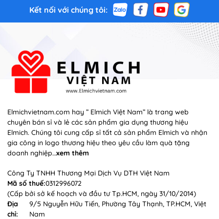
Kết nối với chúng tôi:
Elmichvietnam.com hay ” Elmich Việt Nam” là trang web
chuyên bán sỉ và lẻ các sản phẩm gia dụng thương hiệu
Elmich. Chúng tôi cung cấp sỉ tất cả sản phẩm Elmich và nhận
gia công in logo thương hiệu theo yêu cầu làm quà tặng
doanh nghiệp…
xem thêm
Công Ty TNHH Thương Mại Dịch Vụ DTH Việt Nam
Mã số thuế:
0312996072
(Cấp bởi sở kế hoạch và đầu tư Tp.HCM, ngày 31/10/2014)
Địa
9/5 Nguyễn Hữu Tiến, Phường Tây Thạnh, TP.HCM, Việt
chỉ:
Nam