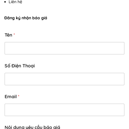
Liên hệ
Đăng ký nhận báo giá
Tên
*
y
Số Điện Thoại
ê
u
y
ê
u
E
Email
*
m
a
i
l
Nội dung yêu cầu báo giá