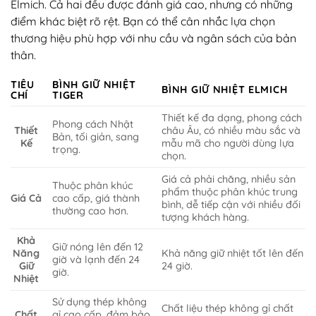
Elmich. Cả hai đều được đánh giá cao, nhưng có những
điểm khác biệt rõ rệt. Bạn có thể cân nhắc lựa chọn
thương hiệu phù hợp với nhu cầu và ngân sách của bản
thân.
TIÊU
BÌNH GIỮ NHIỆT
BÌNH GIỮ NHIỆT ELMICH
CHÍ
TIGER
Thiết kế đa dạng, phong cách
Phong cách Nhật
Thiết
châu Âu, có nhiều màu sắc và
Bản, tối giản, sang
Kế
mẫu mã cho người dùng lựa
trọng.
chọn.
Giá cả phải chăng, nhiều sản
Thuộc phân khúc
phẩm thuộc phân khúc trung
Giá Cả
cao cấp, giá thành
bình, dễ tiếp cận với nhiều đối
thường cao hơn.
tượng khách hàng.
Khả
Giữ nóng lên đến 12
Năng
Khả năng giữ nhiệt tốt lên đến
giờ và lạnh đến 24
Giữ
24 giờ.
giờ.
Nhiệt
Sử dụng thép không
Chất liệu thép không gỉ chất
Chất
gỉ cao cấp, đảm bảo