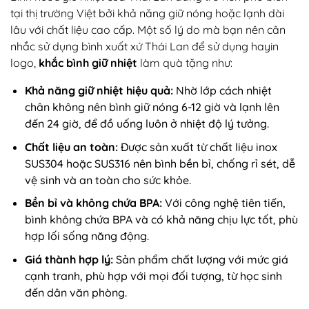
tại thị trường Việt bởi khả năng giữ nóng hoặc lạnh dài
lâu với chất liệu cao cấp. Một số lý do mà bạn nên cân
nhắc sử dụng bình xuất xứ Thái Lan để sử dụng hayin
logo,
khắc bình giữ nhiệt
làm quà tặng như:
Khả năng giữ nhiệt hiệu quả:
Nhờ lớp cách nhiệt
chân không nên bình giữ nóng 6-12 giờ và lạnh lên
đến 24 giờ, để đồ uống luôn ở nhiệt độ lý tưởng.
Chất liệu an toàn:
Được sản xuất từ chất liệu inox
SUS304 hoặc SUS316 nên bình bền bỉ, chống rỉ sét, dễ
vệ sinh và an toàn cho sức khỏe.
Bền bỉ và không chứa BPA:
Với công nghệ tiên tiến,
bình không chứa
BPA
và có khả năng chịu lực tốt, phù
hợp lối sống năng động.
Giá thành hợp lý:
Sản phẩm chất lượng với mức giá
cạnh tranh, phù hợp với mọi đối tượng, từ học sinh
đến dân văn phòng.