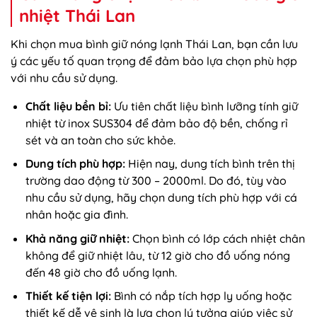
nhiệt Thái Lan
Khi chọn mua bình giữ nóng lạnh Thái Lan, bạn cần lưu
ý các yếu tố quan trọng để đảm bảo lựa chọn phù hợp
với nhu cầu sử dụng.
Chất liệu bền bỉ:
Ưu tiên
chất liệu bình lưỡng tính giữ
nhiệt
từ inox SUS304 để đảm bảo độ bền, chống rỉ
sét và an toàn cho sức khỏe.
Dung tích phù hợp:
Hiện nay, dung tích bình trên thị
trường dao động từ 300 – 2000ml. Do đó, tùy vào
nhu cầu sử dụng, hãy chọn dung tích phù hợp với cá
nhân hoặc gia đình.
Khả năng giữ nhiệt:
Chọn bình có lớp cách nhiệt chân
không để giữ nhiệt lâu, từ 12 giờ cho đồ uống nóng
đến 48 giờ cho đồ uống lạnh.
Thiết kế tiện lợi:
Bình có nắp tích hợp ly uống hoặc
thiết kế dễ vệ sinh là lựa chọn lý tưởng giúp việc sử