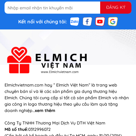
Kết nối với chúng tôi:
Elmichvietnam.com hay ” Elmich Việt Nam” là trang web
chuyên bán sỉ và lẻ các sản phẩm gia dụng thương hiệu
Elmich. Chúng tôi cung cấp sỉ tất cả sản phẩm Elmich và nhận
gia công in logo thương hiệu theo yêu cầu làm quà tặng
doanh nghiệp…
xem thêm
Công Ty TNHH Thương Mại Dịch Vụ DTH Việt Nam
Mã số thuế:
0312996072
(Cấp bởi sở kế hoạch và đầu tư Tp.HCM, ngày 31/10/2014)