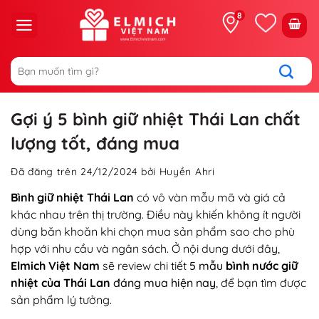
Chuyển
8
đến
nội
dung
Tìm
kiếm:
Gợi ý 5 bình giữ nhiệt Thái Lan chất
lượng tốt, đáng mua
Đã đăng trên
24/12/2024
bởi
Huyền Ahri
Bình giữ nhiệt Thái Lan
có vô vàn mẫu mã và giá cả
khác nhau trên thị trường. Điều này khiến không ít người
dùng băn khoăn khi chọn mua sản phẩm sao cho phù
hợp với nhu cầu và ngân sách. Ở nội dung dưới đây,
Elmich Việt Nam
sẽ review chi tiết
5 mẫu
bình nước giữ
nhiệt của Thái Lan
đáng mua hiện nay
, để bạn tìm được
sản phẩm lý tưởng.