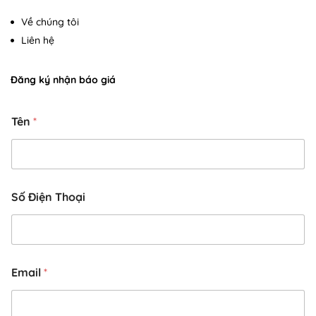
Về chúng tôi
Liên hệ
Đăng ký nhận báo giá
Tên
*
Số Điện Thoại
T
Email
*
h
o
ạ
i