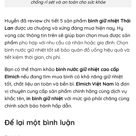
chống rỉ sét và an toàn cho sức khỏe
Huyền đã review chi tiết 5 sản phẩm
bình giữ nhiệt Thái
Lan
được ưa chuộng và xứng đáng mua hiện nay. Hy
vọng các thông tin trên sẽ giúp bạn chọn mua được sản
phẩm
phù hợp với nhu cầu cá nhân hoặc gia đình. Chọn
bình nước giữ nhiệt tốt sẽ bảo quản đồ uống hiệu quả và
tiết kiệm thời gian, chi phí.
Bạn có thể tham khảo
bình nước giữ nhiệt cao cấp
Elmich
nếu đang tìm mua bình có khả năng giữ nhiệt
tốt, chất liệu an toàn và bền bỉ.
Elmich Việt Nam
là đơn
vị chuyên cung cấp sản phẩm chính hãng cùng dịch vụ
khắc tên,
in bình giữ nhiệt
với mức giá phải chăng cùng
chính sách bảo hành hấp dẫn.
Để lại một bình luận