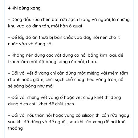
4.Khi dùng xong
– Dùng dầu rửa chén bát rửa sạch trong và ngoài, là những
khu vực có đính tán, mối hàn ở quai
– Để lấy đồ ăn thừa bị bán chắc vào đáy nồi nên cho ít
nước vào và đung sôi
– Không nên dùng các vật dụng cọ nồi bằng kim loại, để
tránh làm mất độ bóng sáng của nồi, chảo.
– Đối với vết ố vàng chỉ cần dùng một miếng vải mềm tẩm
chanh hoặc giấm, chùi sạch chỗ cháy theo vòng tròn, nồi
sẽ sáng bóng như mới.
– Đối với những vết vàng ố hoặc vết cháy khét thì dùng
dung dịch chùi khét để chùi sạch.
– Đối với nồi, thân nồi hoặc vung có silicon thì cần rửa ngay
sau khi đã dùng và để nguội, sau khi rửa xong để nơi khô
thoáng