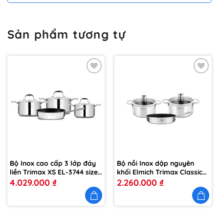
Sản phẩm tương tự
Thêm
Thêm
vào
vào
yêu
yêu
thích
thích
Bộ Inox cao cấp 3 lớp đáy
Bộ nồi Inox dập nguyên
liền Trimax XS EL-3744 size
khối Elmich Trimax Classic
18, 20, 24, chảo 26cm
EL-2113OL Size 18, 20 chảo
4.029.000
₫
2.260.000
₫
26cm