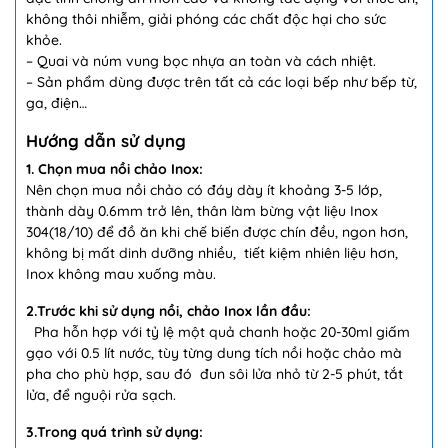
không thôi nhiễm, giải phóng các chất độc hại cho sức
khỏe.
– Quai và núm vung bọc nhựa an toàn và cách nhiệt.
– Sản phẩm dùng được trên tất cả các loại bếp như bếp từ,
ga, điện…
Hướng dẫn sử dụng
1. Chọn mua nồi chảo Inox:
Nên chọn mua nồi chảo có đáy dày ít khoảng 3-5 lớp,
thành dày 0.6mm trở lên, thân làm bừng vật liệu Inox
304(18/10) để đồ ăn khi chế biến được chín đều, ngon hơn,
không bị mất dinh dưỡng nhiều, tiết kiệm nhiên liệu hơn,
Inox không mau xuống màu.
2.Trước khi sử dụng nồi, chảo Inox lần đầu:
Pha hỗn hợp với tỷ lệ một quả chanh hoặc 20-30ml giấm
gạo với 0.5 lít nước, tùy từng dung tích nồi hoặc chảo mà
pha cho phù hợp, sau đó đun sôi lửa nhỏ từ 2-5 phút, tắt
lửa, để nguội rửa sạch.
3.Trong quá trình sử dụng: