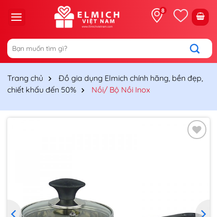
Chuyển
8
đến
nội
dung
Tìm
kiếm:
Trang chủ
Đồ gia dụng Elmich chính hãng, bền đẹp,
chiết khấu đến 50%
Nồi/ Bộ Nồi Inox
Thêm
vào
yêu
thích