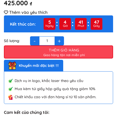
425.000
₫
Thêm vào yêu thích
5
4
41
46
Kết thúc còn:
Ngày
Giờ
Phút
Giây
Quánh Inox đáy từ Smartcook 14cm SM6989 số lượng
THÊM GIỎ HÀNG
Khuyến mãi đặc biệt !!!
Dịch vụ in logo, khắc laser theo yêu cầu
Mua kèm túi giấy hộp giấy quà tặng giảm 10%
Chiết khấu cao với đơn hàng sỉ từ 10 sản phẩm.
Cam kết của chúng tôi: