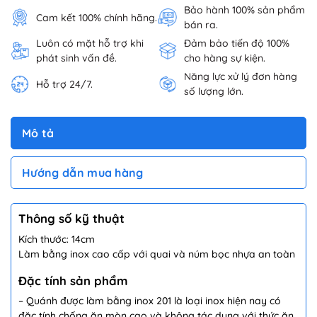
Bảo hành 100% sản phẩm
Cam kết 100% chính hãng.
bán ra.
Luôn có mặt hỗ trợ khi
Đảm bảo tiến độ 100%
phát sinh vấn đề.
cho hàng sự kiện.
Năng lực xử lý đơn hàng
Hỗ trợ 24/7.
số lượng lớn.
Mô tả
Hướng dẫn mua hàng
Thông số kỹ thuật
Kích thước: 14cm
Làm bằng inox cao cấp với quai và núm bọc nhựa an toàn
Đặc tính sản phẩm
– Quánh được làm bằng inox 201 là loại inox hiện nay có
đặc tính chống ăn mòn cao và không tác dụng với thức ăn,