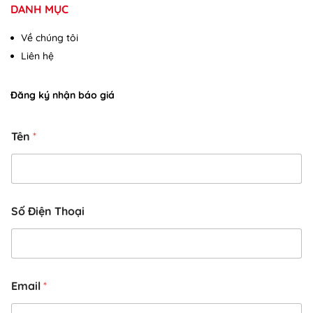
DANH MỤC
Về chúng tôi
Liên hệ
Đăng ký nhận báo giá
Tên
*
c
Số Điện Thoại
ầ
u
E
m
a
i
Email
*
l
g