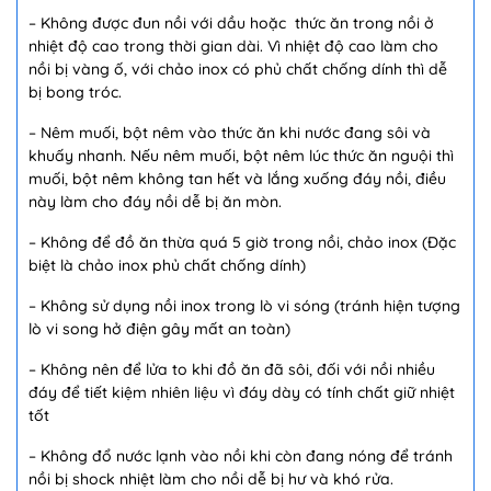
– Không được đun nồi với dầu hoặc thức ăn trong nồi ở
nhiệt độ cao trong thời gian dài. Vì nhiệt độ cao làm cho
nồi bị vàng ố, với chảo inox có phủ chất chống dính thì dễ
bị bong tróc.
– Nêm muối, bột nêm vào thức ăn khi nước đang sôi và
khuấy nhanh. Nếu nêm muối, bột nêm lúc thức ăn nguội thì
muối, bột nêm không tan hết và lắng xuống đáy nồi, điều
này làm cho đáy nồi dễ bị ăn mòn.
– Không để đồ ăn thừa quá 5 giờ trong nồi, chảo inox (Đặc
biệt là chảo inox phủ chất chống dính)
– Không sử dụng nồi inox trong lò vi sóng (tránh hiện tượng
lò vi song hở điện gây mất an toàn)
– Không nên để lửa to khi đồ ăn đã sôi, đối với nồi nhiều
đáy để tiết kiệm nhiên liệu vì đáy dày có tính chất giữ nhiệt
tốt
– Không đổ nước lạnh vào nồi khi còn đang nóng để tránh
nồi bị shock nhiệt làm cho nồi dễ bị hư và khó rửa.