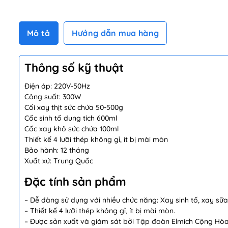
Mô tả
Hướng dẫn mua hàng
Thông số kỹ thuật
Điện áp: 220V-50Hz
Công suất: 300W
Cối xay thịt sức chứa 50-500g
Cốc sinh tố dung tích 600ml
Cốc xay khô sức chứa 100ml
Thiết kế 4 lưỡi thép không gỉ, ít bị mài mòn
Bảo hành: 12 tháng
Xuất xứ: Trung Quốc
Đặc tính sản phẩm
– Dễ dàng sử dụng với nhiều chức năng: Xay sinh tố, xay sữa 
– Thiết kế 4 lưỡi thép không gỉ, ít bị mài mòn.
– Được sản xuất và giám sát bởi Tập đoàn Elmich Cộng Hòa