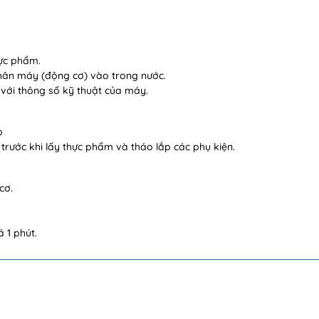
hực phẩm.
 thân máy (động cơ) vào trong nước.
 với thông số kỹ thuật của máy.
p
 trước khi lấy thực phẩm và tháo lắp các phụ kiện.
cơ.
 1 phút.