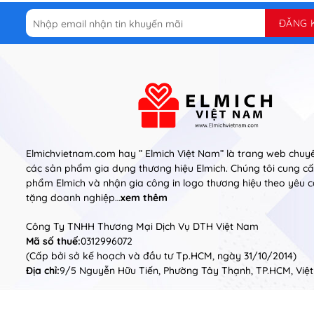
Elmichvietnam.com hay ” Elmich Việt Nam” là trang web chuyê
các sản phẩm gia dụng thương hiệu Elmich. Chúng tôi cung cấp
phẩm Elmich và nhận gia công in logo thương hiệu theo yêu 
tặng doanh nghiệp…
xem thêm
Công Ty TNHH Thương Mại Dịch Vụ DTH Việt Nam
Mã số thuế:
0312996072
(Cấp bởi sở kế hoạch và đầu tư Tp.HCM, ngày 31/10/2014)
Địa chỉ:
9/5 Nguyễn Hữu Tiến, Phường Tây Thạnh, TP.HCM, Việ