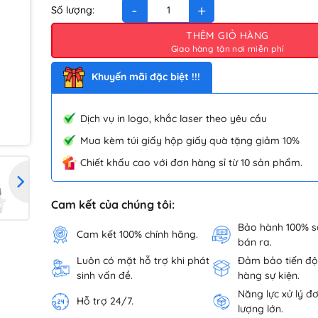
MÁY XAY ĐA NĂNG EL-0807 số lượng
THÊM GIỎ HÀNG
Khuyến mãi đặc biệt !!!
Dịch vụ in logo, khắc laser theo yêu cầu
Mua kèm túi giấy hộp giấy quà tặng giảm 10%
Chiết khấu cao với đơn hàng sỉ từ 10 sản phẩm.
Cam kết của chúng tôi:
Bảo hành 100% 
Cam kết 100% chính hãng.
bán ra.
Luôn có mặt hỗ trợ khi phát
Đảm bảo tiến độ
sinh vấn đề.
hàng sự kiện.
Năng lực xử lý đ
Hỗ trợ 24/7.
lượng lớn.