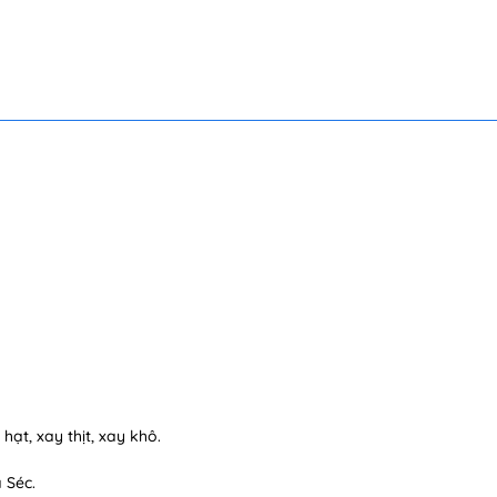
hạt, xay thịt, xay khô.
 Séc.