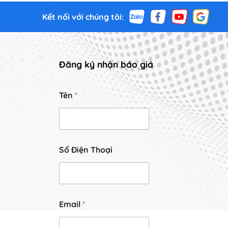
Kết nối với chúng tôi:
Đăng ký nhận báo giá
d
Tên
*
u
n
g
T
ê
n
Số Điện Thoại
Đ
i
ệ
n
Email
*