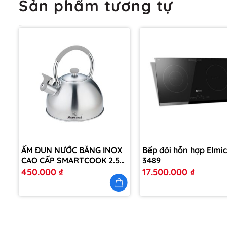
Sản phẩm tương tự
m
Thêm
vào
yêu
thích
ẤM ĐUN NƯỚC BẰNG INOX
Bếp đôi hỗn hợp Elmic
CAO CẤP SMARTCOOK 2.5L
3489
SM3328
450.000
₫
17.500.000
₫