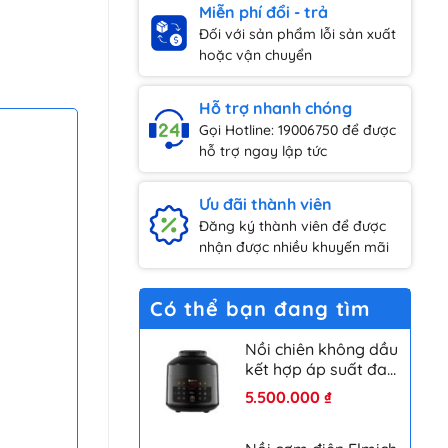
Miễn phí đổi - trả
Đối với sản phẩm lỗi sản xuất
hoặc vận chuyển
Hỗ trợ nhanh chóng
Gọi Hotline: 19006750 để được
hỗ trợ ngay lập tức
Ưu đãi thành viên
Đăng ký thành viên để được
nhận được nhiều khuyến mãi
Có thể bạn đang tìm
Nồi chiên không dầu
kết hợp áp suất đa
năng Elmich AFE-
5.500.000
₫
1808