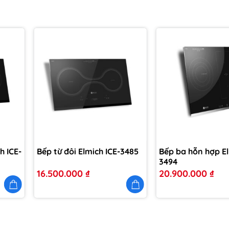
Thêm
Thêm
vào
vào
yêu
yêu
thích
thích
h ICE-
Bếp từ đôi Elmich ICE-3485
Bếp ba hỗn hợp El
3494
16.500.000
₫
20.900.000
₫