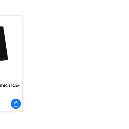
Thêm
vào
yêu
thích
mich ICE-