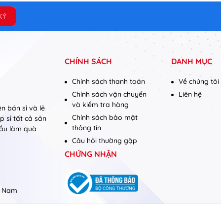
CHÍNH SÁCH
DANH MỤC
Chính sách thanh toán
Về chúng tôi
Chính sách vận chuyển
Liên hệ
và kiểm tra hàng
n bán sỉ và lẻ
Chính sách bảo mật
 sỉ tất cả sản
thông tin
cầu làm quà
Câu hỏi thường gặp
CHỨNG NHẬN
t Nam