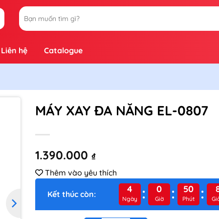
Tìm
kiếm:
Liên hệ
Catalogue
MÁY XAY ĐA NĂNG EL-0807
hêm
vào
1.390.000
₫
yêu
hích
Thêm vào yêu thích
4
0
50
Kết thúc còn:
Ngày
Giờ
Phút
Gi