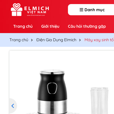
Chuyển
đến
Danh mục
nội
dung
Trang chủ
Giới thiệu
Câu hỏi thường gặp
Trang chủ
Điện Gia Dụng Elmich
Máy xay sinh tố
T
t