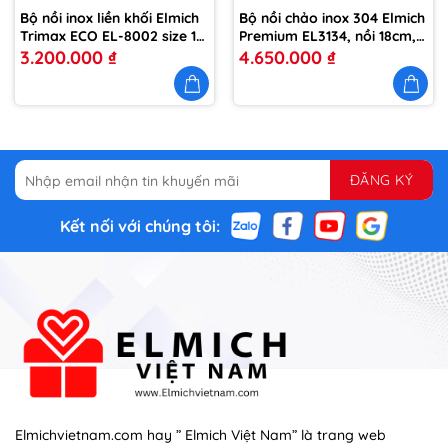
Bộ nồi inox liền khối Elmich
Bộ nồi chảo inox 304 Elmich
Trimax ECO EL-8002 size 16,
Premium EL3134, nồi 18cm,
20, 22, lẩu xào 28cm
20cm, nồi hấp 24cm, chảo
3.200.000
₫
4.650.000
₫
26cm
Kết nối với chúng tôi:
Elmichvietnam.com hay ” Elmich Việt Nam” là trang web