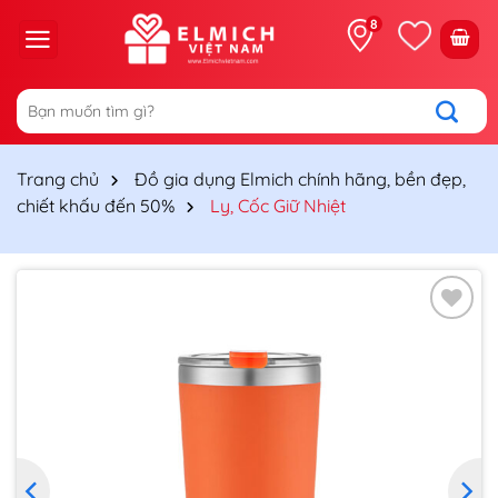
Chuyển
8
đến
nội
dung
Tìm
kiếm:
Trang chủ
Đồ gia dụng Elmich chính hãng, bền đẹp,
chiết khấu đến 50%
Ly, Cốc Giữ Nhiệt
Thêm
vào
yêu
thích