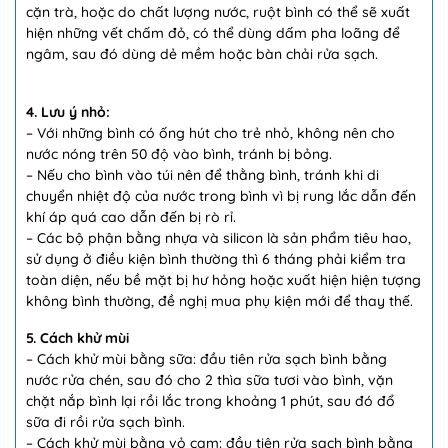
cặn trà, hoặc do chất lượng nước, ruột bình có thể sẽ xuất
hiện những vết chấm đỏ, có thể dùng dấm pha loãng để
ngâm, sau đó dùng dẻ mềm hoặc bàn chải rửa sạch.
4. Lưu ý nhỏ:
– Với những bình có ống hút cho trẻ nhỏ, không nên cho
nước nóng trên 50 độ vào bình, tránh bị bỏng.
– Nếu cho bình vào túi nên để thằng bình, tránh khi di
chuyển nhiệt độ của nước trong bình vì bị rung lắc dẫn đến
khí áp quá cao dẫn đến bị rò rỉ.
– Các bộ phận bằng nhựa và silicon là sản phẩm tiêu hao,
sử dụng ở điều kiện bình thường thì 6 tháng phải kiểm tra
toàn diện, nếu bề mặt bị hư hỏng hoặc xuất hiện hiện tượng
không bình thường, đề nghị mua phụ kiện mới để thay thế.
5. Cách khử mùi
– Cách khử mùi bằng sữa: đầu tiên rửa sạch bình bằng
nước rửa chén, sau đó cho 2 thìa sữa tươi vào bình, vặn
chặt nắp bình lại rồi lắc trong khoảng 1 phút, sau đó đổ
sữa đi rồi rửa sạch bình.
– Cách khử mùi bằng vỏ cam: đầu tiên rửa sạch bình bằng