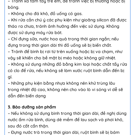
– Tránh xa tầm tay trẻ em, để tránh việc bị thương hoặc bị
bỏng.
– Không cho đá khô, đồ uống có gas.
– Khi rửa cần chú ý các phụ kiện như gioăng silicon đã được
tháo ra chưa, tránh ảnh hưởng đến việc sử dụng. Không
được sử dụng máy rửa bát.
– Chỉ đựng sữa, nước hoa quả trong thời gian ngắn; nếu
đựng trong thời gian dài thì đồ uống sẽ bị biến chất.
– Tránh để bình bị rơi từ trên xuống hoặc bị va chạm, như
vậy sẽ khiến cho bề mặt bị méo hoặc không giữ nhiệt.
– Không sử dụng những đồ bằng kim loại hoặc chất tẩy rửa
có clo để rửa, nếu không sẽ làm xước ruột bình dẫn đến bị
gỉ.
– Những phụ kiện bằng nhựa không nên khử trùng lâu
trong nhiệt độ cao, không nên cho vào lò vi sóng vì dễ sẽ
dẫn đến biến dạng
3. Bảo dưỡng sản phẩm
– Nếu không sử dụng bình trong thời gian dài, đề nghị dùng
nước ấm rửa bình, dùng dẻ mềm để lau sạch và phơi khô,
sau đó cất cẩn thận.
– Đựng nước trà trong thời gian dài, ruột bình sẽ bị bám