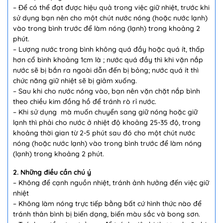
– Để có thể đạt được hiệu quả trong việc giữ nhiệt, trước khi
sử dụng bạn nên cho một chút nước nóng (hoặc nước lạnh)
vào trong bình trước để làm nóng (lạnh) trong khoảng 2
phút.
– Lượng nước trong bình không quá đầy hoặc quá ít, thấp
hơn cổ bình khoảng 1cm là ; nước quá đầy thì khi vặn nắp
nước sẽ bị bắn ra ngoài dẫn đến bị bỏng; nước quá ít thì
chức năng giữ nhiệt sẽ bị giảm xuống.
– Sau khi cho nước nóng vào, bạn nên vặn chặt nắp bình
theo chiều kim đồng hồ để tránh rò rỉ nước.
– Khi sử dụng mà muốn chuyển sang giữ nóng hoặc giữ
lạnh thì phải cho nước ở nhiệt độ khoảng 25-35 độ, trong
khoảng thời gian từ 2-5 phút sau đó cho một chút nước
nóng (hoặc nước lạnh) vào trong bình trước để làm nóng
(lạnh) trong khoảng 2 phút.
2. Những điều cần chú ý
– Không để cạnh nguồn nhiệt, tránh ảnh hưởng đến việc giữ
nhiệt
– Không làm nóng trực tiếp bằng bất cứ hình thức nào để
tránh thân bình bị biến dạng, biến màu sắc và bong sơn.