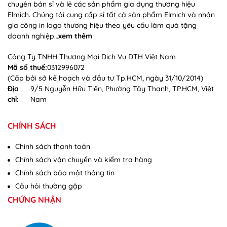
chuyên bán sỉ và lẻ các sản phẩm gia dụng thương hiệu
Elmich. Chúng tôi cung cấp sỉ tất cả sản phẩm Elmich và nhận
gia công in logo thương hiệu theo yêu cầu làm quà tặng
doanh nghiệp…
xem thêm
Công Ty TNHH Thương Mại Dịch Vụ DTH Việt Nam
Mã số thuế:
0312996072
(Cấp bởi sở kế hoạch và đầu tư Tp.HCM, ngày 31/10/2014)
Địa
9/5 Nguyễn Hữu Tiến, Phường Tây Thạnh, TP.HCM, Việt
chỉ:
Nam
CHÍNH SÁCH
Chính sách thanh toán
Chính sách vận chuyển và kiểm tra hàng
Chính sách bảo mật thông tin
Câu hỏi thường gặp
CHỨNG NHẬN