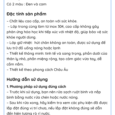
Có 2 màu : Đen và cam
Đặc tính sản phẩm
– Chất liệu cao cấp, an toàn với sức khỏe.
– Lớp trong cùng làm từ inox 304, cao cấp không gây
phản ứng hóa học khi tiếp xúc với nhiệt độ, giúp bảo vệ sức
khỏe người dùng.
– Lớp giữ nhiệt: hút chân không an toàn, được sử dụng để
lưu trữ đồ uống nóng hoặc lạnh
– Thiết kế thông minh: tinh tế và sang trọng, phần dưới của
thân ly nhỏ, phần miệng rộng, tạo cảm giác vừa tay, dễ
cầm nắm.
– Thiết kế theo phong cách Châu Âu
Hướng dẫn sử dụng
1. Phương pháp sử dụng đúng cách
– Trước khi sử dụng, bạn nên rửa sạch ruột bình và nắp
bình bằng nước rửa chén hoặc nước nóng.
– Sau khi rửa xong, hãy kiểm tra xem các phụ kiện đã được
lắp đặt đúng vị trí chưa, nếu lắp đặt không đúng sẽ dẫn
đến hiện tượng rò rỉ nước.