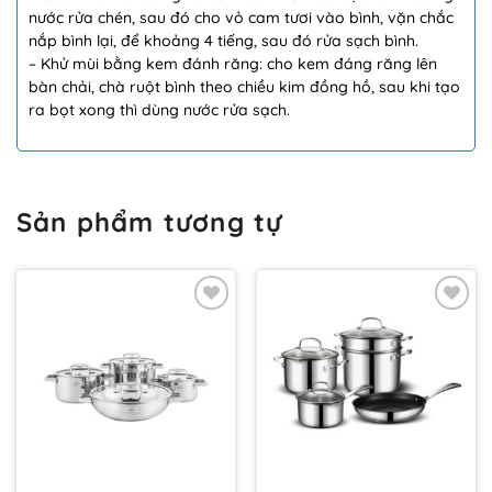
nước rửa chén, sau đó cho vỏ cam tươi vào bình, vặn chắc
nắp bình lại, để khoảng 4 tiếng, sau đó rửa sạch bình.
– Khử mùi bằng kem đánh răng: cho kem đáng răng lên
bàn chải, chà ruột bình theo chiều kim đồng hồ, sau khi tạo
ra bọt xong thì dùng nước rửa sạch.
Sản phẩm tương tự
Thêm
Thêm
vào
vào
yêu
yêu
thích
thích