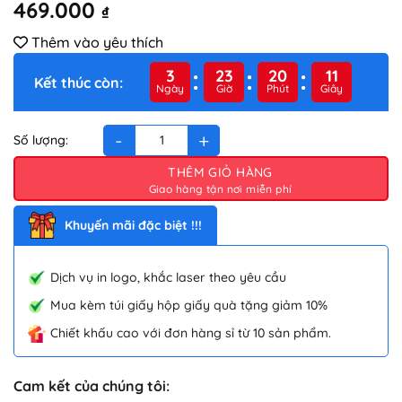
469.000
₫
Thêm vào yêu thích
3
23
20
11
Kết thúc còn:
Ngày
Giờ
Phút
Giây
Cốc giữ nhiệt Elmich inox 304 580ml EL3666 số lượng
THÊM GIỎ HÀNG
Khuyến mãi đặc biệt !!!
Dịch vụ in logo, khắc laser theo yêu cầu
Mua kèm túi giấy hộp giấy quà tặng giảm 10%
Chiết khấu cao với đơn hàng sỉ từ 10 sản phẩm.
Cam kết của chúng tôi: