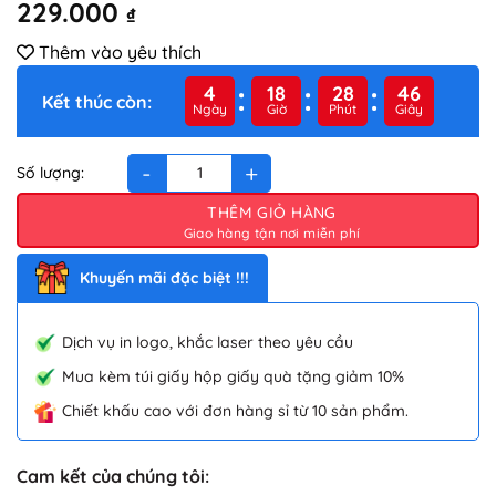
229.000
₫
Thêm vào yêu thích
4
18
28
46
Kết thúc còn:
Ngày
Giờ
Phút
Giây
Chảo thẳng thành chống dính Elmich EL-4001824LY 24cm số lư
THÊM GIỎ HÀNG
Khuyến mãi đặc biệt !!!
Dịch vụ in logo, khắc laser theo yêu cầu
Mua kèm túi giấy hộp giấy quà tặng giảm 10%
Chiết khấu cao với đơn hàng sỉ từ 10 sản phẩm.
Cam kết của chúng tôi: