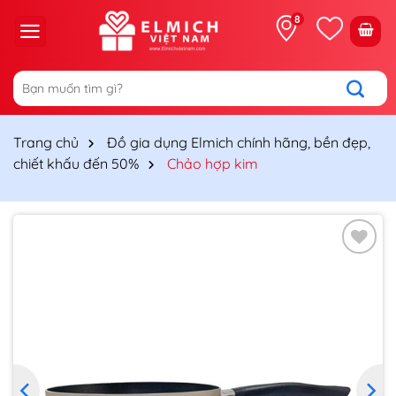
Chuyển
8
đến
nội
dung
Tìm
kiếm:
Trang chủ
Đồ gia dụng Elmich chính hãng, bền đẹp,
chiết khấu đến 50%
Chảo hợp kim
Thêm
vào
yêu
thích