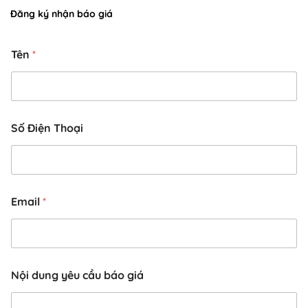
Đăng ký nhận báo giá
Tên
*
Số Điện Thoại
Email
*
*
Nội dung yêu cầu báo giá
*
Đ
i