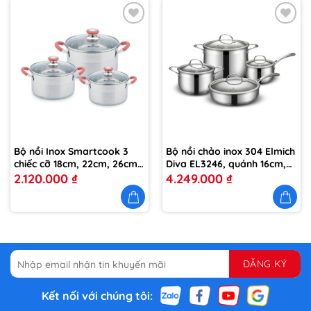
Thêm
Thêm
vào
vào
yêu
yêu
thích
thích
Bộ nồi Inox Smartcook 3
Bộ nồi chảo inox 304 Elmich
chiếc cỡ 18cm, 22cm, 26cm
Diva EL3246, quánh 16cm,
EL3336
nồi 20cm, 24cm, chảo 26cm
2.120.000
₫
4.249.000
₫
Kết nối với chúng tôi: