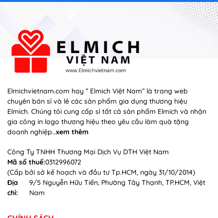
Elmichvietnam.com hay ” Elmich Việt Nam” là trang web
chuyên bán sỉ và lẻ các sản phẩm gia dụng thương hiệu
Elmich. Chúng tôi cung cấp sỉ tất cả sản phẩm Elmich và nhận
gia công in logo thương hiệu theo yêu cầu làm quà tặng
doanh nghiệp…
xem thêm
Công Ty TNHH Thương Mại Dịch Vụ DTH Việt Nam
Mã số thuế:
0312996072
(Cấp bởi sở kế hoạch và đầu tư Tp.HCM, ngày 31/10/2014)
Địa
9/5 Nguyễn Hữu Tiến, Phường Tây Thạnh, TP.HCM, Việt
chỉ:
Nam