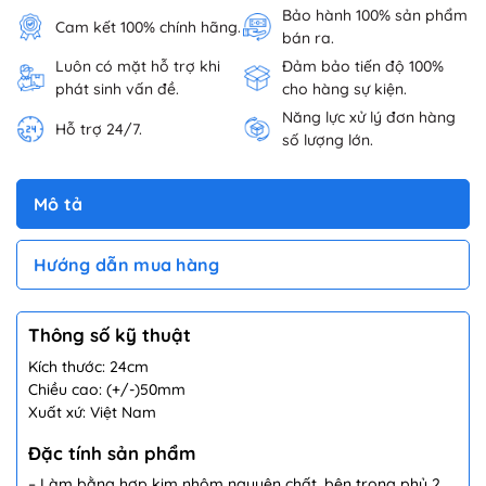
Bảo hành 100% sản phẩm
Cam kết 100% chính hãng.
bán ra.
Luôn có mặt hỗ trợ khi
Đảm bảo tiến độ 100%
phát sinh vấn đề.
cho hàng sự kiện.
Năng lực xử lý đơn hàng
Hỗ trợ 24/7.
số lượng lớn.
Mô tả
Hướng dẫn mua hàng
Thông số kỹ thuật
Kích thước: 24cm
Chiều cao: (+/-)50mm
Xuất xứ: Việt Nam
Đặc tính sản phẩm
– Làm bằng hợp kim nhôm nguyên chất, bên trong phủ 2