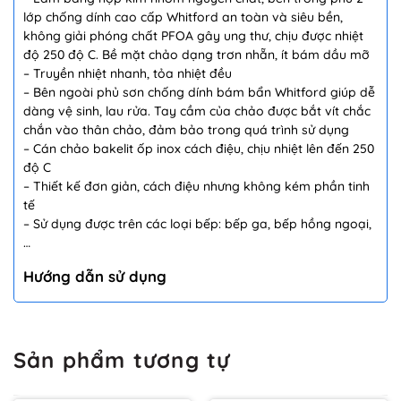
lớp chống dính cao cấp Whitford an toàn và siêu bền,
không giải phóng chất PFOA gây ung thư, chịu được nhiệt
độ 250 độ C. Bề mặt chảo dạng trơn nhẵn, ít bám dầu mỡ
– Truyền nhiệt nhanh, tỏa nhiệt đều
– Bên ngoài phủ sơn chống dính bám bẩn Whitford giúp dễ
dàng vệ sinh, lau rửa. Tay cầm của chảo được bắt vít chắc
chắn vào thân chảo, đảm bảo trong quá trình sử dụng
– Cán chảo bakelit ốp inox cách điệu, chịu nhiệt lên đến 250
độ C
– Thiết kế đơn giản, cách điệu nhưng không kém phần tinh
tế
– Sử dụng được trên các loại bếp: bếp ga, bếp hồng ngoại,
…
Hướng dẫn sử dụng
Sản phẩm tương tự