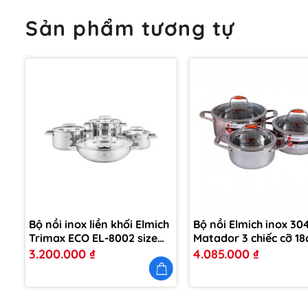
Sản phẩm tương tự
m
Thêm
vào
yêu
thích
Bộ nồi inox liền khối Elmich
Bộ nồi Elmich inox 30
h
Trimax ECO EL-8002 size
Matador 3 chiếc cỡ 18
16, 20, 22, lẩu xào 28cm
20cm, 24cm EL0123
3.200.000
₫
4.085.000
₫