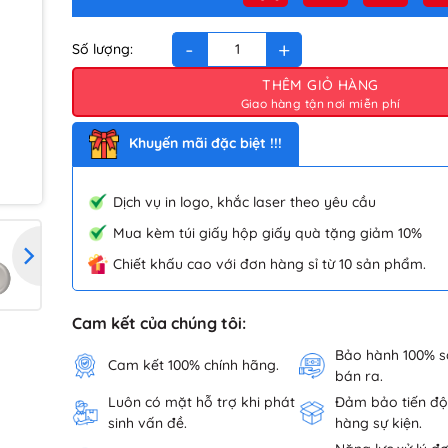
Chảo chống dính Smartcook SM5713MN size 30cm số l
THÊM GIỎ HÀNG
Khuyến mãi đặc biệt !!!
Dịch vụ in logo, khắc laser theo yêu cầu
Mua kèm túi giấy hộp giấy quà tặng giảm 10%
Chiết khấu cao với đơn hàng sỉ từ 10 sản phẩm.
Cam kết của chúng tôi:
Bảo hành 100% 
Cam kết 100% chính hãng.
bán ra.
Luôn có mặt hỗ trợ khi phát
Đảm bảo tiến độ
sinh vấn đề.
hàng sự kiện.