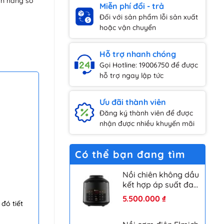
ơn hàng số
Miễn phí đổi - trả
Đối với sản phẩm lỗi sản xuất
hoặc vận chuyển
Hỗ trợ nhanh chóng
Gọi Hotline: 19006750 để được
hỗ trợ ngay lập tức
Ưu đãi thành viên
Đăng ký thành viên để được
nhận được nhiều khuyến mãi
Có thể bạn đang tìm
Nồi chiên không dầu
kết hợp áp suất đa
năng Elmich AFE-
5.500.000
₫
đó tiết
1808