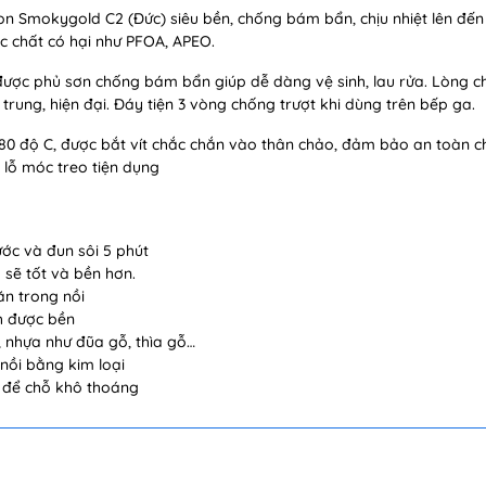
n Smokygold C2 (Đức) siêu bền, chống bám bẩn, chịu nhiệt lên đến
c chất có hại như PFOA, APEO.
ợc phủ sơn chống bám bẩn giúp dễ dàng vệ sinh, lau rửa. Lòng c
ung, hiện đại. Đáy tiện 3 vòng chống trượt khi dùng trên bếp ga.
180 độ C, được bắt vít chắc chắn vào thân chảo, đảm bảo an toàn 
ế lỗ móc treo tiện dụng
ớc và đun sôi 5 phút
 sẽ tốt và bền hơn.
 ăn trong nồi
nh được bền
, nhựa như đũa gỗ, thìa gỗ…
nồi bằng kim loại
, để chỗ khô thoáng