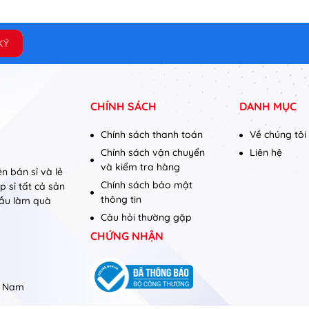
CHÍNH SÁCH
DANH MỤC
Chính sách thanh toán
Về chúng tôi
Chính sách vận chuyển
Liên hệ
và kiểm tra hàng
n bán sỉ và lẻ
Chính sách bảo mật
 sỉ tất cả sản
thông tin
cầu làm quà
Câu hỏi thường gặp
CHỨNG NHẬN
t Nam