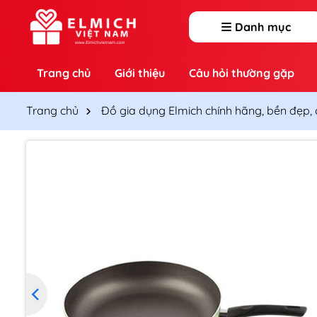
Chuyển
đến
Danh mục
nội
dung
Trang chủ
Giới thiệu
Câu hỏi thường gặp
Trang chủ
Đồ gia dụng Elmich chính hãng, bền đẹp,
T
t