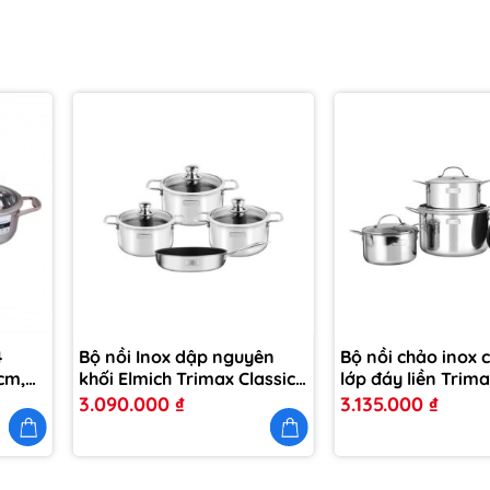
Thêm
Thêm
vào
vào
yêu
yêu
thích
thích
4
Bộ nồi Inox dập nguyên
Bộ nồi chảo inox 
cm,
khối Elmich Trimax Classic
lớp đáy liền Trima
EL-2110OL Size 18, 20, 24,
size 18cm, 20cm, 
3.090.000
₫
3.135.000
₫
chảo 26cm
chảo 26cm