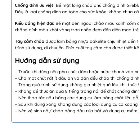
Chống dính ưu việt:
Bề mặt lòng chảo phủ chống dính Greblo
Đây là loại chống dính an toàn cho sức khỏe, không chứa cá
Kiểu dáng hiện đại:
Bề mặt bên ngoài chảo màu xanh cốm đư
chống dính màu khói vàng trơn nhẵn đem đến diện mạo trẻ tr
Tay cầm chảo
được làm bằng nhựa bakelite chịu nhiệt đến 
trình sử dụng, di chuyển. Phía cuối tay cầm còn được thiết k
Hướng dẫn sử dụng
– Trước khi dùng nên pha chút dấm hoặc nước chanh vào nư
– Cho một chút rất ít dầu ăn và dàn đều chảo thì chống dính
– Trong quá trình sử dụng không gia nhiệt quá lâu khi thức
– Không để thức ăn quá 8 tiếng trong nồi để chất chống dí
– Nên thao tác nấu bằng các dụng cụ làm bằng chất liệu gỗ
– Sau khi dùng xong không dùng các loại dụng cụ cọ xoong 
– Nên vệ sinh nồi/ chảo bằng dầu rửa bát và dụng cụ mềm