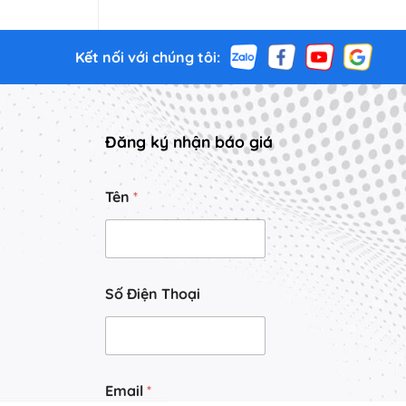
Kết nối với chúng tôi:
Đăng ký nhận báo giá
Tên
*
Số Điện Thoại
y
Email
*
ê