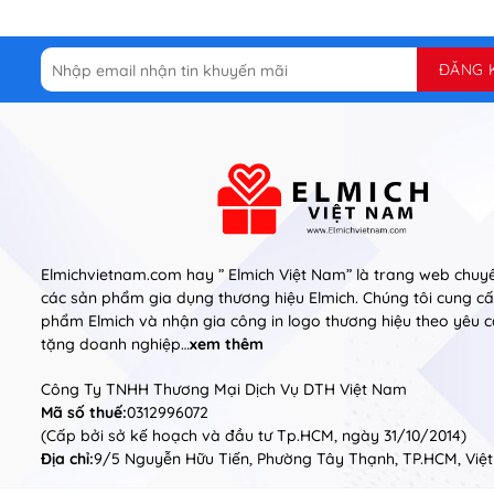
Elmichvietnam.com hay ” Elmich Việt Nam” là trang web chuyê
các sản phẩm gia dụng thương hiệu Elmich. Chúng tôi cung cấp
phẩm Elmich và nhận gia công in logo thương hiệu theo yêu 
tặng doanh nghiệp…
xem thêm
Công Ty TNHH Thương Mại Dịch Vụ DTH Việt Nam
Mã số thuế:
0312996072
(Cấp bởi sở kế hoạch và đầu tư Tp.HCM, ngày 31/10/2014)
Địa chỉ:
9/5 Nguyễn Hữu Tiến, Phường Tây Thạnh, TP.HCM, Việ