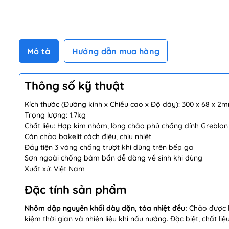
Mô tả
Hướng dẫn mua hàng
Thông số kỹ thuật
Kích thước (Đường kính x Chiều cao x Độ dày): 300 x 68 x 2
Trọng lượng: 1.7kg
Chất liệu: Hợp kim nhôm, lòng chảo phủ chống dính Greblo
Cán chảo bakelit cách điệu, chịu nhiệt
Đáy tiện 3 vòng chống trượt khi dùng trên bếp ga
Sơn ngoài chống bám bẩn dễ dàng về sinh khi dùng
Xuất xứ: Việt Nam
Đặc tính sản phẩm
Nhôm dập nguyên khối dày dặn, tỏa nhiệt đều:
Chảo được l
kiệm thời gian và nhiên liệu khi nấu nướng. Đặc biệt, chất 