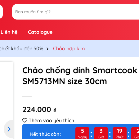
Tìm
kiếm:
Liên hệ
Catalogue
 chiết khấu đến 50%
Chảo hợp kim
Chảo chống dính Smartcook
SM5713MN size 30cm
hêm
vào
yêu
hích
224.000
₫
Thêm vào yêu thích
5
3
19
Kết thúc còn:
Ngày
Giờ
Phút
Gi