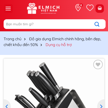
Chuyển
8
đến
nội
dung
Tìm
kiếm:
Trang chủ
Đồ gia dụng Elmich chính hãng, bền đẹp,
chiết khấu đến 50%
Dụng cụ hỗ trợ
Thêm
vào
yêu
thích