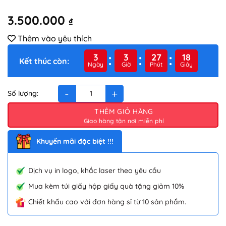
3.500.000
₫
Thêm vào yêu thích
3
3
27
18
Kết thúc còn:
Ngày
Giờ
Phút
Giây
BỘ DAO INOX ELMICH 7 MÓN (4 DAO, 1 KÉO, 1 THANH MÀI DAO, 1
THÊM GIỎ HÀNG
Khuyến mãi đặc biệt !!!
Dịch vụ in logo, khắc laser theo yêu cầu
Mua kèm túi giấy hộp giấy quà tặng giảm 10%
Chiết khấu cao với đơn hàng sỉ từ 10 sản phẩm.