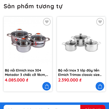
Sản phẩm tương tự
Thêm
Thêm
vào
vào
yêu
yêu
thích
thích
Bộ nồi Elmich inox 304
Bộ nồi Inox 3 lớp đáy liền
Matador 3 chiếc cỡ 18cm,
Elmich Trimax classic size
20cm, 24cm EL0123
18,20,24cm
4.085.000
₫
2.390.000
₫