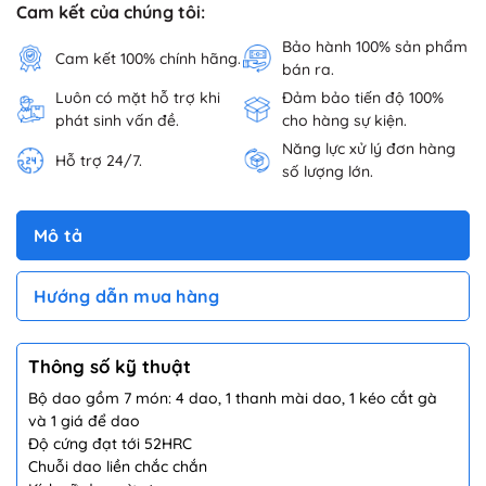
Cam kết của chúng tôi:
Bảo hành 100% sản phẩm
Cam kết 100% chính hãng.
bán ra.
Luôn có mặt hỗ trợ khi
Đảm bảo tiến độ 100%
phát sinh vấn đề.
cho hàng sự kiện.
Năng lực xử lý đơn hàng
Hỗ trợ 24/7.
số lượng lớn.
Mô tả
Hướng dẫn mua hàng
Thông số kỹ thuật
Bộ dao gồm 7 món: 4 dao, 1 thanh mài dao, 1 kéo cắt gà
và 1 giá để dao
Độ cứng đạt tới 52HRC
Chuỗi dao liền chắc chắn