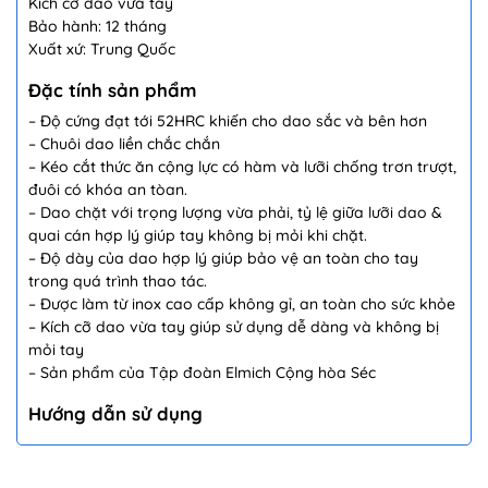
Kích cỡ dao vừa tay
Bảo hành: 12 tháng
Xuất xứ: Trung Quốc
Đặc tính sản phẩm
– Độ cứng đạt tới 52HRC khiến cho dao sắc và bên hơn
– Chuôi dao liền chắc chắn
– Kéo cắt thức ăn cộng lực có hàm và lưỡi chống trơn trượt,
đuôi có khóa an tòan.
– Dao chặt với trọng lượng vừa phải, tỷ lệ giữa lưỡi dao &
quai cán hợp lý giúp tay không bị mỏi khi chặt.
– Độ dày của dao hợp lý giúp bảo vệ an toàn cho tay
trong quá trình thao tác.
– Được làm từ inox cao cấp không gỉ, an toàn cho sức khỏe
– Kích cỡ dao vừa tay giúp sử dụng dễ dàng và không bị
mỏi tay
– Sản phẩm của Tập đoàn Elmich Cộng hòa Séc
Hướng dẫn sử dụng