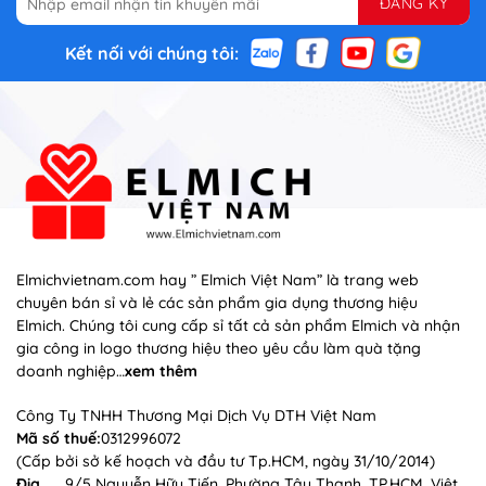
Kết nối với chúng tôi:
Elmichvietnam.com hay ” Elmich Việt Nam” là trang web
chuyên bán sỉ và lẻ các sản phẩm gia dụng thương hiệu
Elmich. Chúng tôi cung cấp sỉ tất cả sản phẩm Elmich và nhận
gia công in logo thương hiệu theo yêu cầu làm quà tặng
doanh nghiệp…
xem thêm
Công Ty TNHH Thương Mại Dịch Vụ DTH Việt Nam
Mã số thuế:
0312996072
(Cấp bởi sở kế hoạch và đầu tư Tp.HCM, ngày 31/10/2014)
Địa
9/5 Nguyễn Hữu Tiến, Phường Tây Thạnh, TP.HCM, Việt