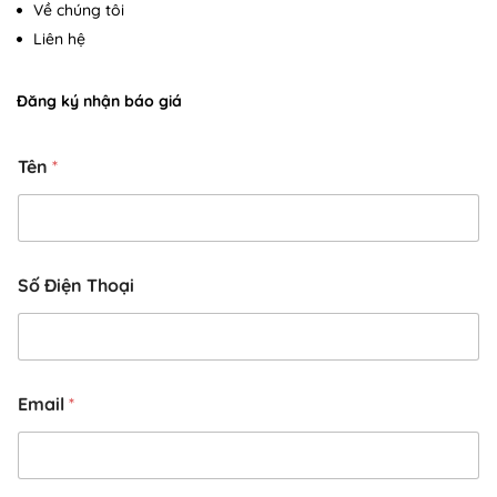
Về chúng tôi
Liên hệ
Đăng ký nhận báo giá
E
Tên
*
m
a
i
l
*
*
Số Điện Thoại
Email
*