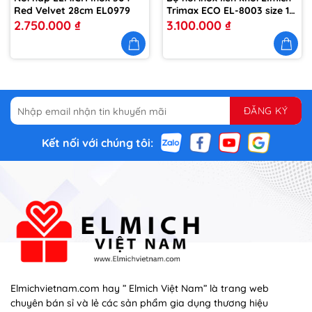
Red Velvet 28cm EL0979
Trimax ECO EL-8003 size 16,
18, 22, chảo 26cm
2.750.000
₫
3.100.000
₫
Kết nối với chúng tôi:
Elmichvietnam.com hay ” Elmich Việt Nam” là trang web
chuyên bán sỉ và lẻ các sản phẩm gia dụng thương hiệu