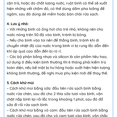
cặn trà, hoặc do chất lượng nước, ruột bình có thể sẽ xuất
hiện những vết chấm đỏ, có thể dùng dấm pha loãng để
ngâm, sau đó dùng dẻ mềm hoặc bàn chải rửa sạch.
4. Lưu ý nhỏ:
– Với những bình có ống hút cho trẻ nhỏ, không nên cho
nước nóng trên 50 độ vào bình, tránh bị bỏng.
– Nếu cho bình vào túi nên để thằng bình, tránh khi di
chuyển nhiệt độ của nước trong bình vì bị rung lắc dẫn đến
khí áp quá cao dẫn đến bị rò rỉ.
– Các bộ phận bằng nhựa và silicon là sản phẩm tiêu hao,
sử dụng ở điều kiện bình thường thì 6 tháng phải kiểm tra
toàn diện, nếu bề mặt bị hư hỏng hoặc xuất hiện hiện tượng
không bình thường, đề nghị mua phụ kiện mới để thay thế.
5. Cách khử mùi
– Cách khử mùi bằng sữa: đầu tiên rửa sạch bình bằng
nước rửa chén, sau đó cho 2 thìa sữa tươi vào bình, vặn
chặt nắp bình lại rồi lắc trong khoảng 1 phút, sau đó đổ
sữa đi rồi rửa sạch bình.
– Cách khử mùi bằng vỏ cam: đầu tiên rửa sạch bình bằng
nước rửa chén, sau đó cho vỏ cam tươi vào bình, vặn chắc