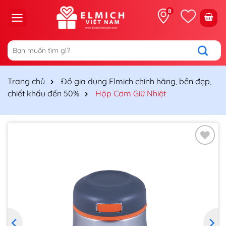
Chuyển
8
đến
nội
dung
Tìm
kiếm:
Trang chủ
Đồ gia dụng Elmich chính hãng, bền đẹp,
chiết khấu đến 50%
Hộp Cơm Giữ Nhiệt
Thêm
vào
yêu
thích