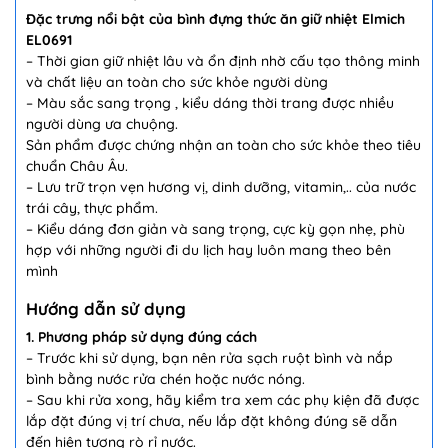
Đặc trưng nổi bật của bình đựng thức ăn giữ nhiệt Elmich
EL0691
– Thời gian giữ nhiệt lâu và ổn định nhờ cấu tạo thông minh
và chất liệu an toàn cho sức khỏe người dùng
– Màu sắc sang trọng , kiểu dáng thời trang được nhiều
người dùng ưa chuộng.
Sản phẩm được chứng nhận an toàn cho sức khỏe theo tiêu
chuẩn Châu Âu.
– Lưu trữ trọn vẹn hương vị, dinh dưỡng, vitamin,.. của nước
trái cây, thực phẩm.
– Kiểu dáng đơn giản và sang trọng, cực kỳ gọn nhẹ, phù
hợp với những người đi du lịch hay luôn mang theo bên
mình
Hướng dẫn sử dụng
1. Phương pháp sử dụng đúng cách
– Trước khi sử dụng, bạn nên rửa sạch ruột bình và nắp
bình bằng nước rửa chén hoặc nước nóng.
– Sau khi rửa xong, hãy kiểm tra xem các phụ kiện đã được
lắp đặt đúng vị trí chưa, nếu lắp đặt không đúng sẽ dẫn
đến hiện tượng rò rỉ nước.