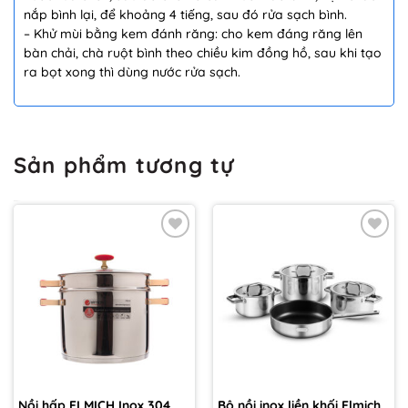
nắp bình lại, để khoảng 4 tiếng, sau đó rửa sạch bình.
– Khử mùi bằng kem đánh răng: cho kem đáng răng lên
bàn chải, chà ruột bình theo chiều kim đồng hồ, sau khi tạo
ra bọt xong thì dùng nước rửa sạch.
Sản phẩm tương tự
Thêm
Thêm
vào
vào
yêu
yêu
thích
thích
Nồi hấp ELMICH Inox 304
Bộ nồi inox liền khối Elmich