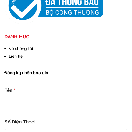
DANH MỤC
Về chúng tôi
Liên hệ
Đăng ký nhận báo giá
N
Tên
*
ộ
i
g
i
á
y
Số Điện Thoại
ê
u