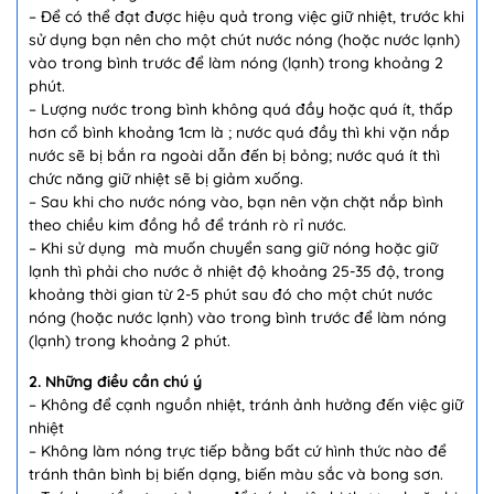
– Để có thể đạt được hiệu quả trong việc giữ nhiệt, trước khi
sử dụng bạn nên cho một chút nước nóng (hoặc nước lạnh)
vào trong bình trước để làm nóng (lạnh) trong khoảng 2
phút.
– Lượng nước trong bình không quá đầy hoặc quá ít, thấp
hơn cổ bình khoảng 1cm là ; nước quá đầy thì khi vặn nắp
nước sẽ bị bắn ra ngoài dẫn đến bị bỏng; nước quá ít thì
chức năng giữ nhiệt sẽ bị giảm xuống.
– Sau khi cho nước nóng vào, bạn nên vặn chặt nắp bình
theo chiều kim đồng hồ để tránh rò rỉ nước.
– Khi sử dụng mà muốn chuyển sang giữ nóng hoặc giữ
lạnh thì phải cho nước ở nhiệt độ khoảng 25-35 độ, trong
khoảng thời gian từ 2-5 phút sau đó cho một chút nước
nóng (hoặc nước lạnh) vào trong bình trước để làm nóng
(lạnh) trong khoảng 2 phút.
2. Những điều cần chú ý
– Không để cạnh nguồn nhiệt, tránh ảnh hưởng đến việc giữ
nhiệt
– Không làm nóng trực tiếp bằng bất cứ hình thức nào để
tránh thân bình bị biến dạng, biến màu sắc và bong sơn.