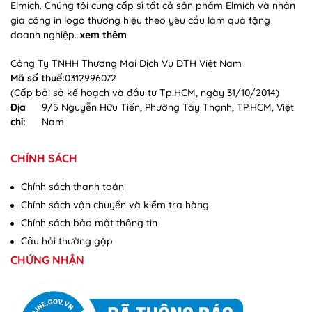
Elmich. Chúng tôi cung cấp sỉ tất cả sản phẩm Elmich và nhận
gia công in logo thương hiệu theo yêu cầu làm quà tặng
doanh nghiệp…
xem thêm
Công Ty TNHH Thương Mại Dịch Vụ DTH Việt Nam
Mã số thuế:
0312996072
(Cấp bởi sở kế hoạch và đầu tư Tp.HCM, ngày 31/10/2014)
Địa
9/5 Nguyễn Hữu Tiến, Phường Tây Thạnh, TP.HCM, Việt
chỉ:
Nam
CHÍNH SÁCH
Chính sách thanh toán
Chính sách vận chuyển và kiểm tra hàng
Chính sách bảo mật thông tin
Câu hỏi thường gặp
CHỨNG NHẬN