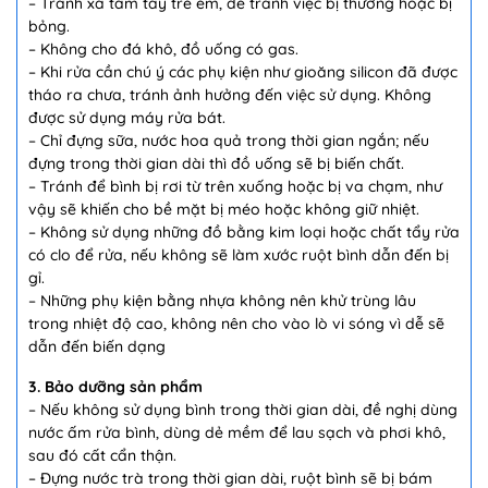
– Tránh xa tầm tay trẻ em, để tránh việc bị thương hoặc bị
bỏng.
– Không cho đá khô, đồ uống có gas.
– Khi rửa cần chú ý các phụ kiện như gioăng silicon đã được
tháo ra chưa, tránh ảnh hưởng đến việc sử dụng. Không
được sử dụng máy rửa bát.
– Chỉ đựng sữa, nước hoa quả trong thời gian ngắn; nếu
đựng trong thời gian dài thì đồ uống sẽ bị biến chất.
– Tránh để bình bị rơi từ trên xuống hoặc bị va chạm, như
vậy sẽ khiến cho bề mặt bị méo hoặc không giữ nhiệt.
– Không sử dụng những đồ bằng kim loại hoặc chất tẩy rửa
có clo để rửa, nếu không sẽ làm xước ruột bình dẫn đến bị
gỉ.
– Những phụ kiện bằng nhựa không nên khử trùng lâu
trong nhiệt độ cao, không nên cho vào lò vi sóng vì dễ sẽ
dẫn đến biến dạng
3. Bảo dưỡng sản phẩm
– Nếu không sử dụng bình trong thời gian dài, đề nghị dùng
nước ấm rửa bình, dùng dẻ mềm để lau sạch và phơi khô,
sau đó cất cẩn thận.
– Đựng nước trà trong thời gian dài, ruột bình sẽ bị bám