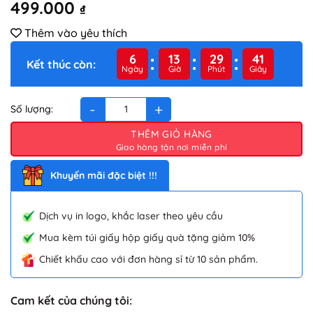
499.000
₫
Thêm vào yêu thích
6
13
29
40
Kết thúc còn:
Ngày
Giờ
Phút
Giây
Bình đựng thức ăn giữ nhiệt 700ml EL-0691 số lượng
THÊM GIỎ HÀNG
Khuyến mãi đặc biệt !!!
Dịch vụ in logo, khắc laser theo yêu cầu
Mua kèm túi giấy hộp giấy quà tặng giảm 10%
Chiết khấu cao với đơn hàng sỉ từ 10 sản phẩm.
Cam kết của chúng tôi: